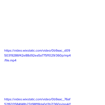
https://video.wixstatic.com/video/0b9aac_d09
50319286f42e88d92ea5a775f1029/360p/mp4
/file.mp4
https://video.wixstatic.com/video/0b9aac_76af
52f633584f48b27d98f18da0d3b7/360p/mp4/f