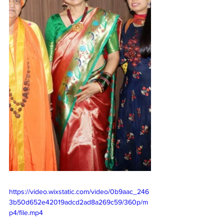
https://video.wixstatic.com/video/0b9aac_246
3b50d652e42019adcd2ad8a269c59/360p/m
p4/file.mp4