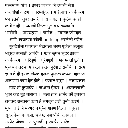
परमभाग्य योग । ईश्वर जाणंण नि त्याची सेवा 
करावीशी वाटण । परमसुंदर । पहिलाच  कार्यक्रम 
पण इतकी सुंदर तयारी । सजावट । कुठेच काही 
कमी नाही । अख्खी लिफ्ट गुलाब पाकळ्यांनि 
भरलेली । पायघड्या । संगीत । स्वागत जोरदार 
। आणि खचाखच खोली buliding भरलेली गर्दीने 
। गुरुदेवांना पहायला भेटायला चरण पूजेला उत्सुक 
भावुक उत्साही आनंदी । फार खूपच सुंदर झाला 
कार्यक्रम । परिपूर्ण । प्रेमपूर्ण । भावभक्ती पूर्ण । 
प्रवचन तर काय हसून हसून पुरेवाट सर्वांची । सत्य 
ज्ञान ते ही हसत खेळत हलकं फुलक करून महाराज 
आत्म्यास जाग देत होते । प्रचंड सुंदर । नतमस्तक 
। हाच तो मुख्यदेव । साक्षात ईश्वर ।  अवतरलासी 
भुवर जड मूढ ताराया ।  मला हाच आनंद की इतक्या 
लवकर रामकार्य काय हे समजून तशी कृती करणं । 
मुग्धा ताई जे भरभरून प्रेम आपण दिलंत । पुन्हा 
सुंदर केक बनवला, चविष्ट पदार्थांची रेलचेल । 
भरपेट जेवण । आपुलकी । समर्पण सारेच 